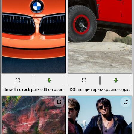
Bmw lime rock park edition оранжеый с видом на значок спереди
КОнцепция ярко-красного джипа 