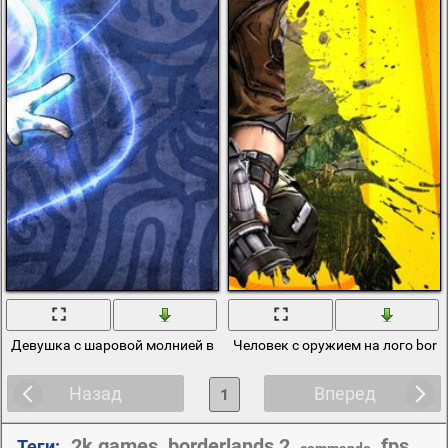
Девушка с шаровой молнией в руке из Borderlands 2
Человек с оружием на лого borde
Назад
Вперед
1
2k games
borderlands 2
fps
Теги:
,
,
,
,
commando