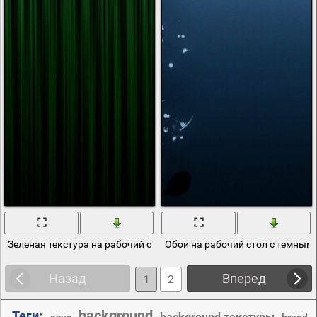
Зеленая текстура на рабочий стол
Обои на рабочий стол с темным
Назад
Вперед
1
2
background
Теги:
,
,
background текстуры
,
asus
brand