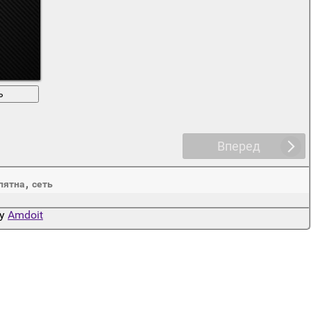
ь
Вперед
,
пятна
сеть
by
Amdoit