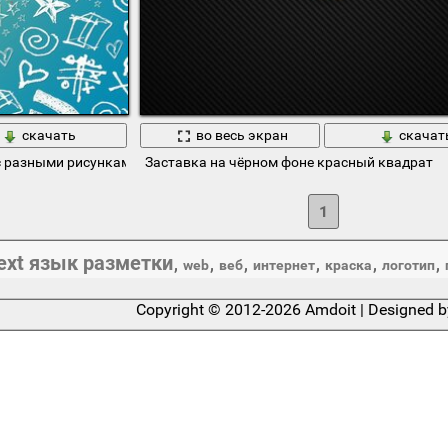
скачать
во весь экран
скачат
 с разными рисунками
Заставка на чёрном фоне красный квадрат
1
text язык разметки
,
,
,
,
,
,
web
веб
интернет
краска
логотип
Copyright © 2012-2026 Amdoit | Designed 