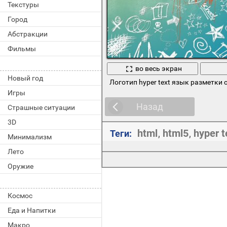
Текстуры
Город
Абстракции
Фильмы
во весь экран
Новый год
Логотип hyper text язык разметки
Игры
Назад
Страшные ситуации
3D
html
html5
hyper 
Теги:
,
,
Минимализм
Лето
Оружие
Космос
Еда и Напитки
Макро