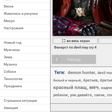
Весна
Живопись и рисунки
Макро
Настроения
во весь экран
Новый год
Фанарст по devil may cry 4
Мужчины
Зима
Назад
Музыка
Собаки
Теги:
demon hunter
,
devil ma
Технологии
,
,
братьев
брать
белый и черный
Праздники
меч
красный плащ
,
,
надпи
,
,
,
ребенок
рок давайте
свечи
сп
Страшные ситуации
Авиация