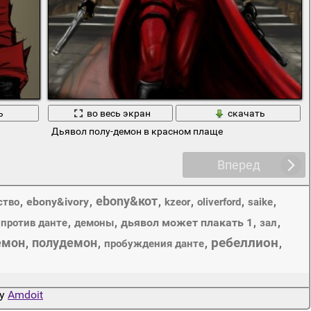
ь
во весь экран
скачать
Дьявол полу-демон в красном плаще
Вперед
ebony&кот
,
ebony&ivory
,
,
,
,
,
ство
kzeor
oliverford
saike
,
,
дьявол может плакать 1
,
,
 против данте
демоны
зал
ребеллион
емон
полудемон
,
,
,
,
пробуждения данте
by
Amdoit