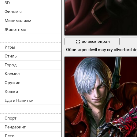
3D
Фильмы
Минимализм
Животные
во весь экран
Игры
Обои игры devil may cry oliverfor
Стиль
Город
Космос
Оружие
Кошки
Еда и Напитки
Спорт
Рендеринг
Лето