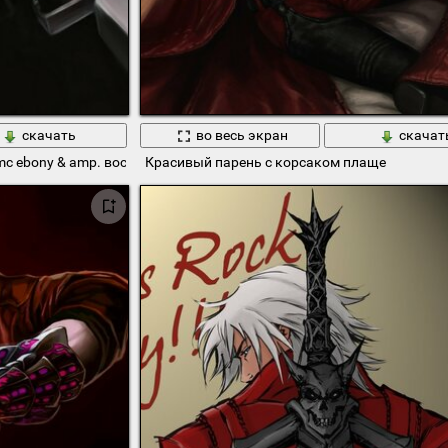
скачать
во весь экран
скачат
d dmc ebony & amp. восстание. полу-демон данте ребеллион в красно
Красивый парень с корсаком плаще