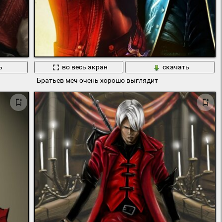
ь
во весь экран
скачать
м плаще с пистолетами и мечом
Братьев меч очень хорошо выглядит