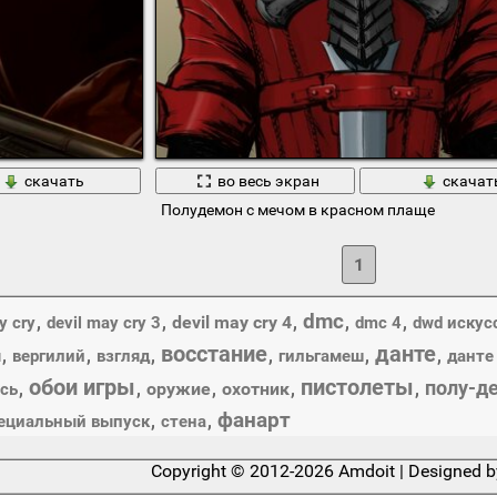
скачать
во весь экран
скачат
Полудемон с мечом в красном плаще
1
dmc
,
,
devil may cry 4
,
,
,
y cry
devil may cry 3
dmc 4
dwd искус
восстание
данте
,
,
,
,
,
,
я
вергилий
взгляд
гильгамеш
данте
обои игры
пистолеты
полу-д
,
,
оружие
,
охотник
,
,
сь
фанарт
,
,
ециальный выпуск
стена
Copyright © 2012-2026 Amdoit | Designed 