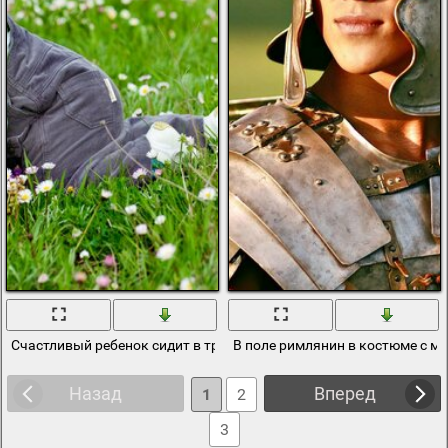
Счастливый ребенок сидит в траве с цветами
В поле римлянин в костюме с м
Назад
Вперед
1
2
3