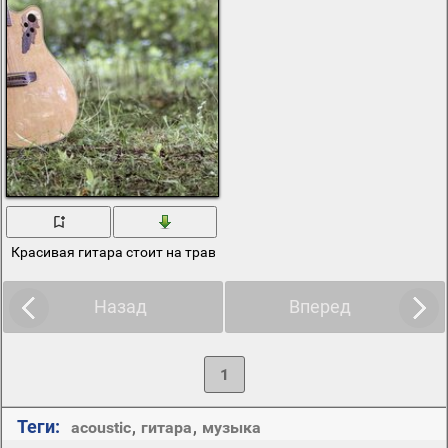
Красивая гитара стоит на траве у большого дерева
Назад
Вперед
1
Теги:
acoustic
,
гитара
,
музыка