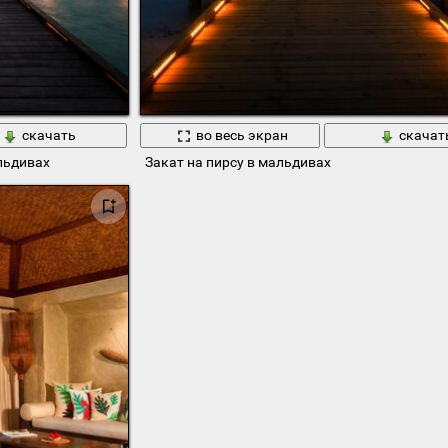
скачать
во весь экран
скачат
альдивах
Закат на пирсу в мальдивах