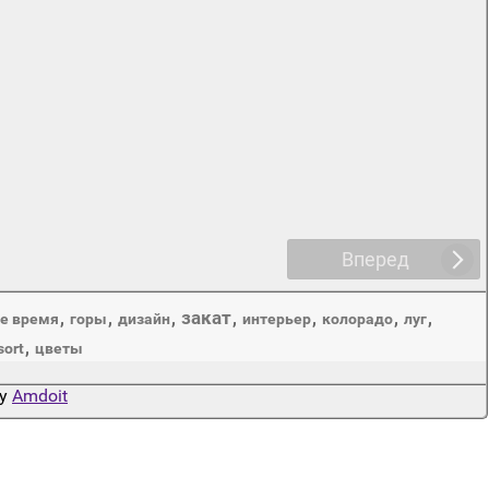
Вперед
закат
,
,
,
,
,
,
,
ое время
горы
дизайн
интерьер
колорадо
луг
,
sort
цветы
by
Amdoit