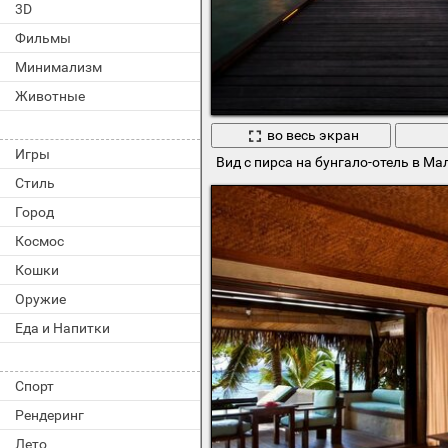
3D
Фильмы
Минимализм
Животные
во весь экран
Игры
Вид с пирса на бунгало-отель в М
Стиль
Город
Космос
Кошки
Оружие
Еда и Напитки
Спорт
Рендеринг
Лето