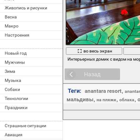
Живопись и рисунки
Весна
Макро
Настроения
во весь экран
Новый год
Интерьерных домик с видом на мо
Мужчины
Зима
Назад
Музыка
Собаки
Теги:
anantara resort
,
anantar
Технологии
мальдивы
,
,
,
на пляже
облака
Праздники
Страшные ситуации
Авиация