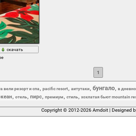
скачать
ре
1
бунгало
,
,
,
,
a вели резорт и спа
pacific resort
аитутаки
в дневн
океан
пирс
,
,
,
,
,
отель
премиум
стиль
хохлатая бьют mountain re
Copyright © 2012-2026 Amdoit | Designed 