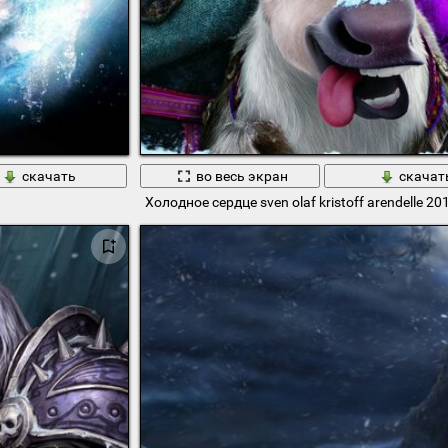
скачать
во весь экран
скачат
Холодное сердце sven olaf kristoff arendelle 20