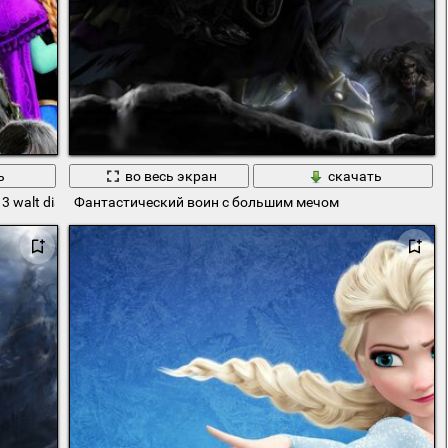
ь
во весь экран
скачать
13 walt disney anna frozen
Фантастический воин с большим мечом