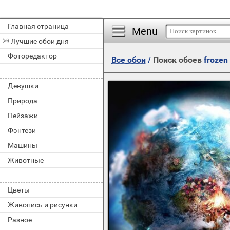
Главная страница
Menu
Лучшие обои дня
Фоторедактор
Все обои
/
Поиск обоев
frozen
Девушки
Природа
Пейзажи
Фэнтези
Машины
Животные
Цветы
Живопись и рисунки
Разное