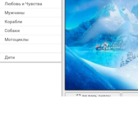
Любовь и Чувства
Мужчины
Корабли
Собаки
Мотоциклы
Дети
во весь экран
Расстроенная Эльза покрыла родн