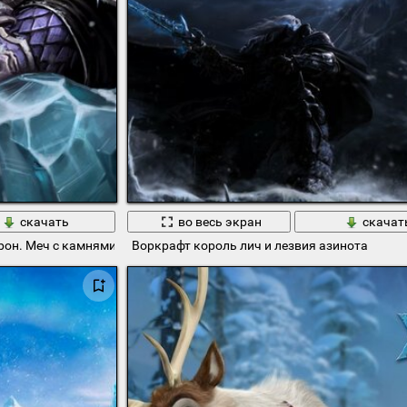
скачать
во весь экран
скачат
рон. Меч с камнями
Воркрафт король лич и лезвия азинота