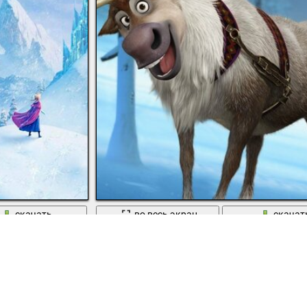
скачать
во весь экран
скачат
ые земли снегом
Отважный Свен готов к новым приключения