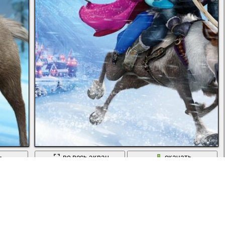
ь
во весь экран
скачать
м
Парень, девушка и снеговик скачут верхом на олене