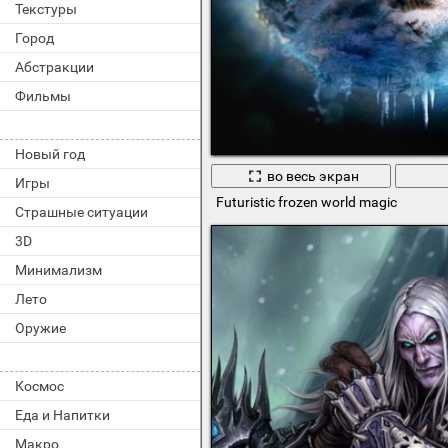
Текстуры
Город
Абстракции
Фильмы
Новый год
во весь экран
Игры
Futuristic frozen world magic
Страшные ситуации
3D
Минимализм
Лето
Оружие
Космос
Еда и Напитки
Макро