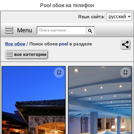
Pool обои на телефон
Язык сайта:
Menu
Все обои
/
Поиск обоев
pool
в разделе
все категории