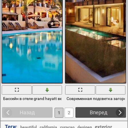
Бассейн в отеле grand hayatt вечером
Современная подсветка загоро
Назад
Вперед
1
2
Теги:
exterior
,
,
,
,
,
beautiful
california
curacao
desigen