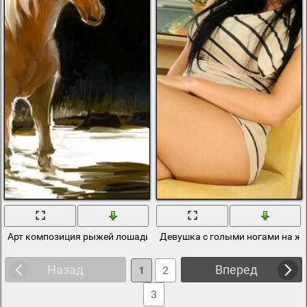
Арт композиция рыжей лошади возле холма
Девушка с голыми ногами на же
Назад
Вперед
1
2
3