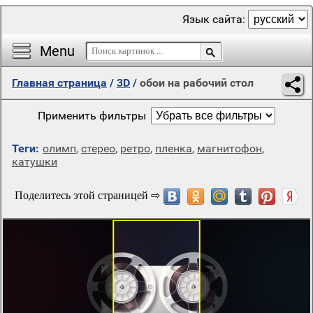
Язык сайта:
Menu
Главная страница
/
3D
/
обои на рабочий стол
Применить фильтры
Теги:
олимп
,
стерео
,
ретро
,
пленка
,
магнитофон
,
катушки