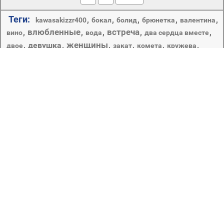
Теги:
,
,
,
,
,
kawasakizzr400
бокал
болид
брюнетка
валентина
влюбленные
встреча
,
,
,
,
,
вино
вода
два сердца вместе
женщины
,
девушка
,
,
,
,
,
двое
закат
комета
кружева
любовь
люблю
,
,
,
,
,
,
,
кубы
купание
лето
модель
море
мужчины
,
,
,
,
,
мотоцикл
мужчина
надпись
настроение
нежность
,
,
,
,
,
небо
объятья
оголенные тела
океан
остров
пара
,
,
,
,
парень
,
,
,
отношения
пальмы
песок
пианист
,
,
,
,
,
пляж
поцелуй
признание
природа
розовый ажур
романтика
свидание
,
,
,
,
,
,
рояль
руки
свет
сердечко
страсть
сердце
,
,
,
,
,
,
сердца
слова
солнце
счастье
чувства
,
,
я тебя люблю
текстура
Заставки на рабочий стол с влюбленными парами,
сердечками и романтическими встречами передают
атмосферу любви и счастья, позитива и надежды. В
них есть загадка, мягкость, деликатность и
утонченность, без кричащих деталей. Несмотря на
яркость, они не многоцветны. В основном