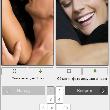
Скачали сегодня 1 раз
Объятия фото девушка и парен
Назад
Вперед
1
2
3
4
5
6
... 38