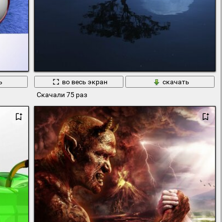
ь
во весь экран
скачать
Скачали 75 раз