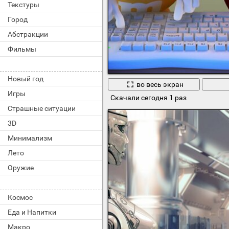
Текстуры
Город
Абстракции
Фильмы
Новый год
во весь экран
Игры
Скачали сегодня 1 раз
Страшные ситуации
3D
Минимализм
Лето
Оружие
Космос
Еда и Напитки
Макро