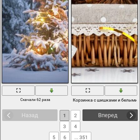
Скачали 62 раза
Корзинка с шишками и белыми
Назад
Вперед
1
2
3
4
5
6
... 351