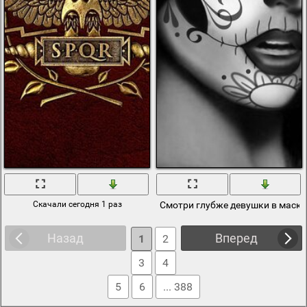
Скачали сегодня 1 раз
Смотри глубже девушки в маске
Назад
Вперед
1
2
3
4
5
6
... 388