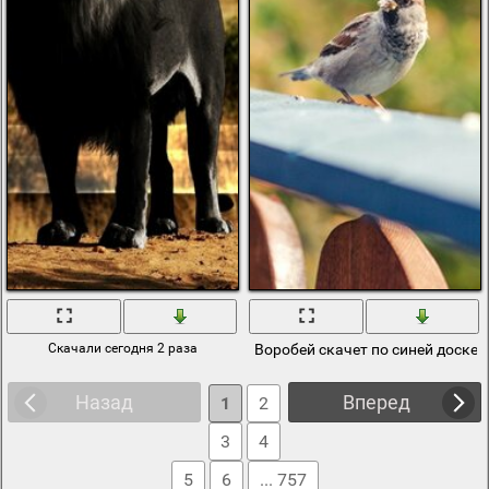
Скачали сегодня 2 раза
Воробей скачет по синей доске
Назад
Вперед
1
2
3
4
5
6
... 757