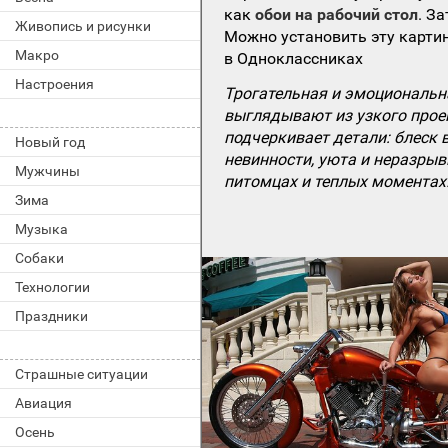
как
обои на рабочий стол
. З
Живопись и рисунки
Можно установить эту картин
Макро
в Одноклассниках
Настроения
Трогательная и эмоциональн
выглядывают из узкого прое
подчеркивает детали: блеск 
Новый год
невинности, уюта и неразры
Мужчины
питомцах и теплых моментах
Зима
Музыка
Собаки
Технологии
Праздники
Страшные ситуации
Авиация
Осень