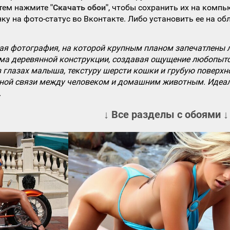
атем нажмите
"Скачать обои"
, чтобы сохранить их на компь
ку на фото-статус во Вконтакте. Либо установить ее на об
ая фотография, на которой крупным планом запечатлены л
ма деревянной конструкции, создавая ощущение любопытст
в глазах малыша, текстуру шерсти кошки и грубую поверхн
вной связи между человеком и домашним животным. Идеаль
.
↓ Все разделы с обоями ↓