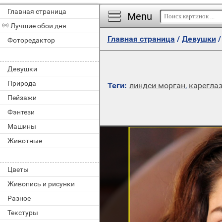
Главная страница
Menu
Лучшие обои дня
Главная страница
/
Девушки
Фоторедактор
Девушки
Природа
Теги:
линдси морган
,
карегла
Пейзажи
Фэнтези
Машины
Животные
Цветы
Живопись и рисунки
Разное
Текстуры