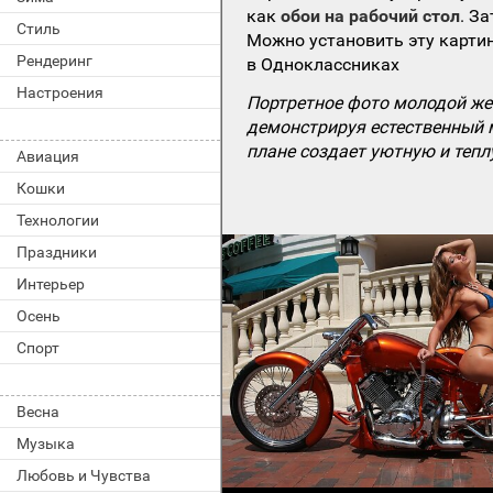
как
обои на рабочий стол
. З
Стиль
Можно установить эту картин
Рендеринг
в Одноклассниках
Настроения
Портретное фото молодой ж
демонстрируя естественный 
плане создает уютную и тепл
Авиация
Кошки
Технологии
Праздники
Интерьер
Осень
Спорт
Весна
Музыка
Любовь и Чувства