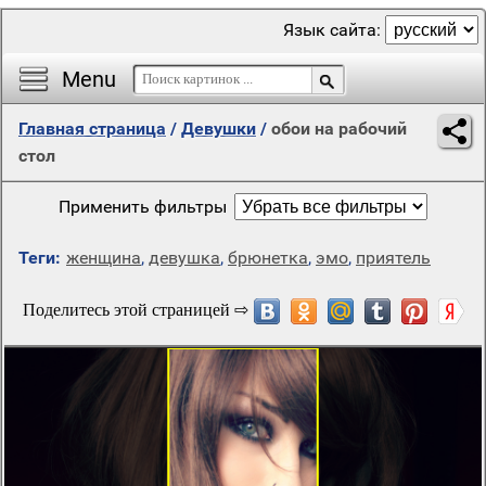
Язык сайта:
Menu
Главная страница
/
Девушки
/
обои на рабочий
стол
Применить фильтры
Теги:
женщина
,
девушка
,
брюнетка
,
эмо
,
приятель