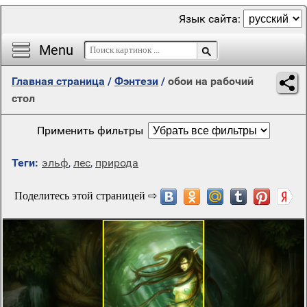
Язык сайта:
Menu
Главная страница
/
Фэнтези
/
обои на рабочий
стол
Применить фильтры
Теги:
эльф
,
лес
,
природа