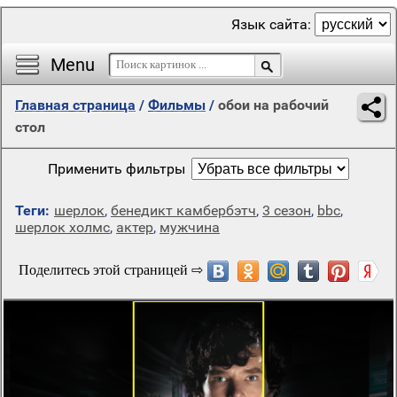
Язык сайта:
Menu
Главная страница
/
Фильмы
/
обои на рабочий
стол
Применить фильтры
Теги:
шерлок
,
бенедикт камбербэтч
,
3 сезон
,
bbc
,
шерлок холмс
,
актер
,
мужчина