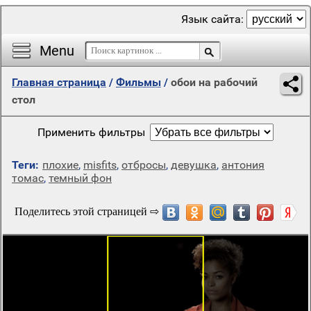
Язык сайта:
Menu
Главная страница
/
Фильмы
/
обои на рабочий
стол
Применить фильтры
Теги:
плохие
,
misfits
,
отбросы
,
девушка
,
антония
томас
,
темный фон