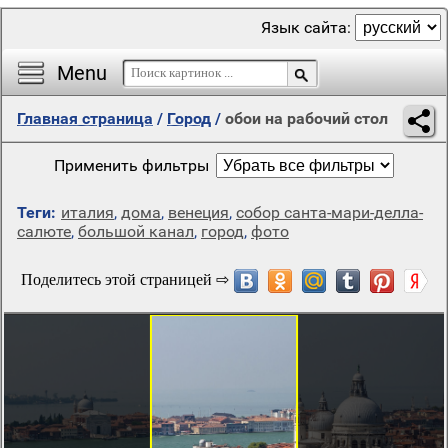
Язык сайта:
Menu
Главная страница
/
Город
/
обои на рабочий стол
Применить фильтры
Теги:
италия
,
дома
,
венеция
,
собор санта-мари-делла-
салюте
,
большой канал
,
город
,
фото