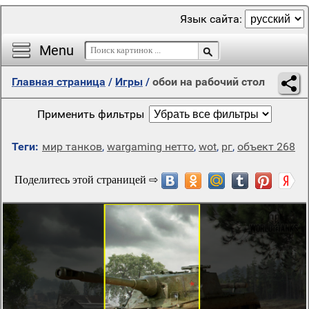
Язык сайта:
Menu
Главная страница
/
Игры
/
обои на рабочий стол
Применить фильтры
Теги:
мир танков
,
wargaming нетто
,
wot
,
рг
,
объект 268