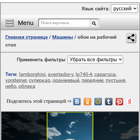
Язык сайта:
Menu
Главная страница
/
Машины
/
обои на рабочий
стол
Применить фильтры
Теги:
lamborghini
,
aventador-v
,
lp740-4
,
сарагоса
,
vorsteiner
,
суперкар
,
оранжевый
,
передние
,
пустыня
,
небо
,
облака