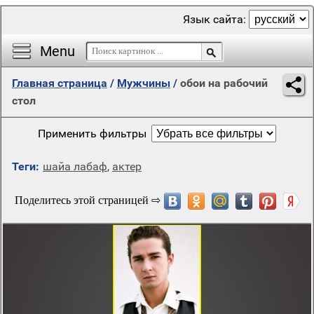
Язык сайта:
Menu
Главная страница
/
Мужчины
/
обои на рабочий
стол
Применить фильтры
Теги:
шайа лабаф
,
актер