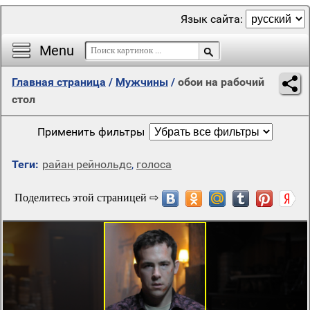
Язык сайта:
Menu
Главная страница
/
Мужчины
/
обои на рабочий
стол
Применить фильтры
Теги:
райан рейнольдс
,
голоса