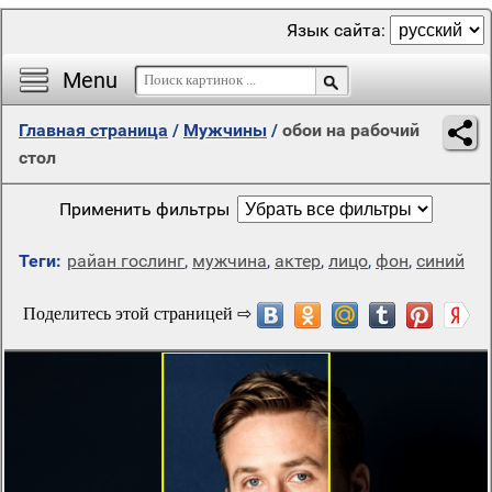
Язык сайта:
Menu
Главная страница
/
Мужчины
/
обои на рабочий
стол
Применить фильтры
Теги:
райан гослинг
,
мужчина
,
актер
,
лицо
,
фон
,
синий