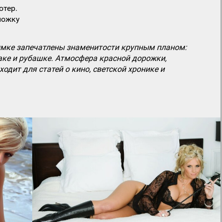
ютер.
ложку
нимке запечатлены знаменитости крупным планом:
аке и рубашке. Атмосфера красной дорожки,
одит для статей о кино, светской хронике и