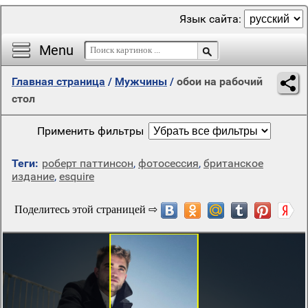
Язык сайта:
Menu
Главная страница
/
Мужчины
/
обои на рабочий
стол
Применить фильтры
Теги:
роберт паттинсон
,
фотосессия
,
британское
издание
,
esquire