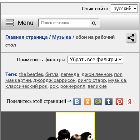
Язык сайта:
Menu
Главная страница
/
Музыка
/
обои на рабочий
стол
Применить фильтры
Теги:
the beatles
,
битлз
,
легенда
,
джон леннон
,
пол
маккартни
,
джордж харрисон
,
ринго старр
,
музыка
,
классический рок
,
рок
,
рок-н-ролл
,
великие