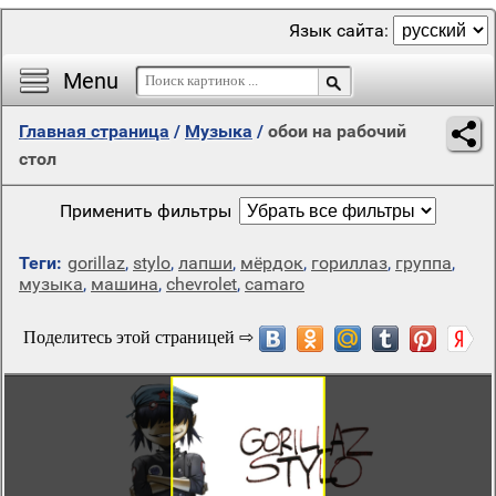
Язык сайта:
Menu
Главная страница
/
Музыка
/
обои на рабочий
стол
Применить фильтры
Теги:
gorillaz
,
stylo
,
лапши
,
мёрдок
,
гориллаз
,
группа
,
музыка
,
машина
,
chevrolet
,
camaro