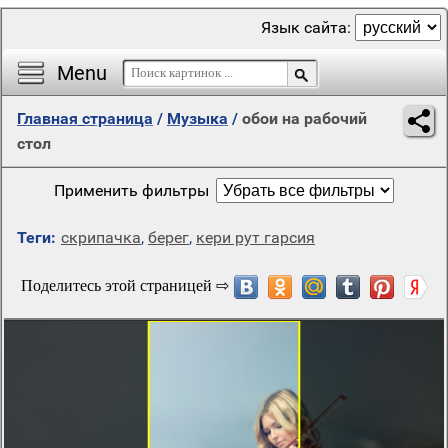
Язык сайта:
Menu
Главная страница
/
Музыка
/
обои на рабочий
стол
Применить фильтры
Теги:
скрипачка
,
берег
,
кери рут гарсия