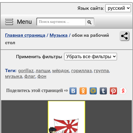
Язык сайта:
Menu
Главная страница
/
Музыка
/
обои на рабочий
стол
Применить фильтры
Теги:
gorillaz
,
лапши
,
мёрдок
,
гориллаз
,
группа
,
музыка
,
флаг
,
фон