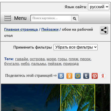
Язык сайта:
Menu
Главная страница
/
Пейзажи
/
обои на рабочий
стол
Применить фильтры
Теги:
гавайи
,
острова
,
море
,
горы
,
пляж
,
песок
,
бунгало
,
небо
,
пальмы
,
пейзаж
,
природа