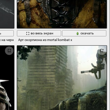
ь
во весь экран
скачать
 на черном фоне
Арт скорпиона из mortal kombat х