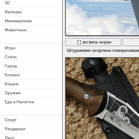
3D
Фильмы
Минимализм
Животные
во весь экран
Игры
Штурмовик скорпион поворачивает
Стиль
Город
Космос
Кошки
Оружие
Еда и Напитки
Спорт
Рендеринг
Лето