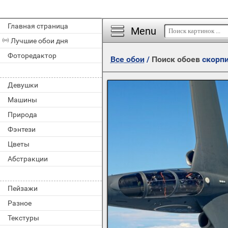
Главная страница
Menu
Лучшие обои дня
Фоторедактор
Все обои
/
Поиск обоев
скорп
Девушки
Машины
Природа
Фэнтези
Цветы
Абстракции
Пейзажи
Разное
Текстуры