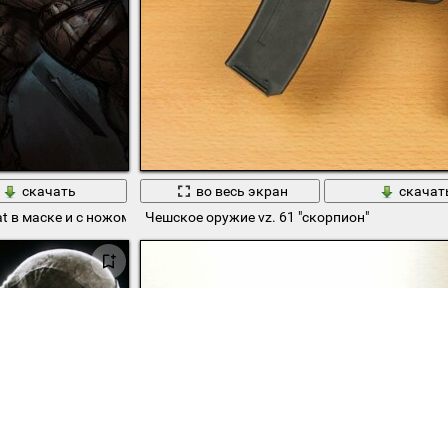
скачать
во весь экран
скачат
t в маске и с ножом
Чешское оружие vz. 61 "скорпион"