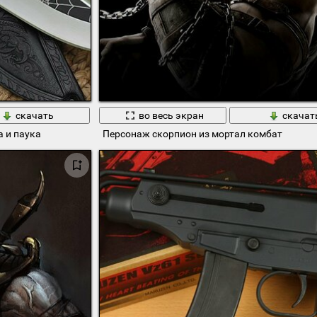
скачать
во весь экран
скачат
 и паука
Персонаж скорпион из мортал комбат