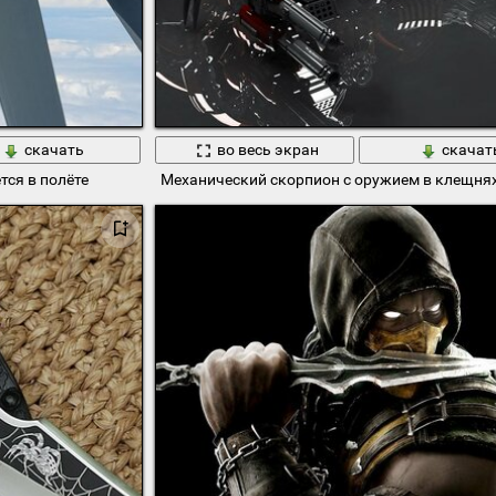
скачать
во весь экран
скачат
ся в полëте
Механический скорпион с оружием в клещнях