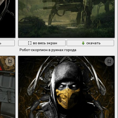
ь
во весь экран
скачать
Робот-скорпион в руинах города