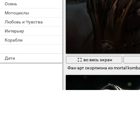
Осень
Мотоциклы
Любовь и Чувства
Интерьер
Корабли
Дети
во весь экран
Фан-арт скорпиона из mortal komba