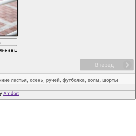
ь
ке и в шортах около перил
Вперед
нние листья
,
осень
,
ручей
,
футболка
,
холм
,
шорты
by
Amdoit