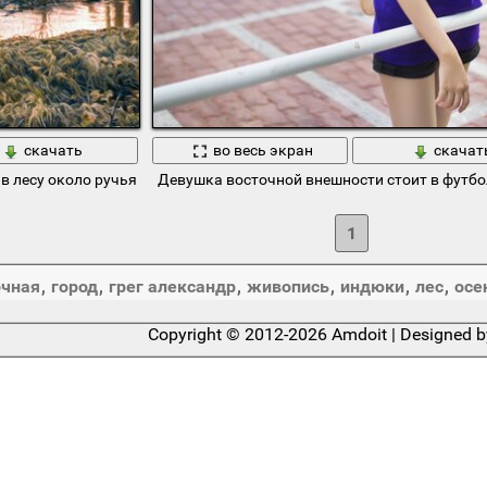
скачать
во весь экран
скачат
в лесу около ручья
Девушка восточной внешности стоит в футбол
1
очная
,
город
,
грег александр
,
живопись
,
индюки
,
лес
,
осе
Copyright © 2012-2026 Amdoit | Designed 