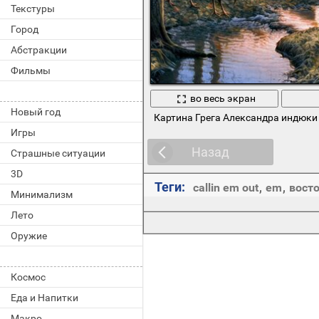
Текстуры
Город
Абстракции
Фильмы
во весь экран
Новый год
Картина Грега Александра индюки 
Игры
Назад
Страшные ситуации
3D
Теги:
callin em out
,
em
,
вост
Минимализм
Лето
Оружие
Космос
Еда и Напитки
Макро