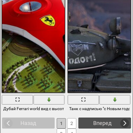
Дубай Ferrari world вид с высоты птичьего полета
Танк с надписью "с Новым годом"
Назад
Вперед
1
2