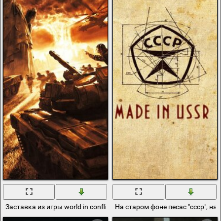
Заставка из игры world in conflict soviet assault
На старом фоне песас "ссср", над