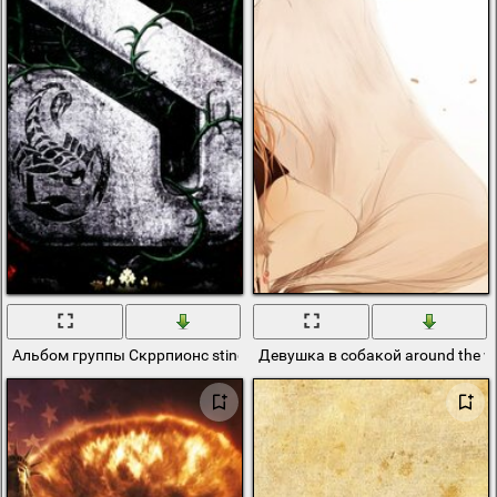
Альбом группы Скррпионс sting in the tail
Девушка в собакой around the w