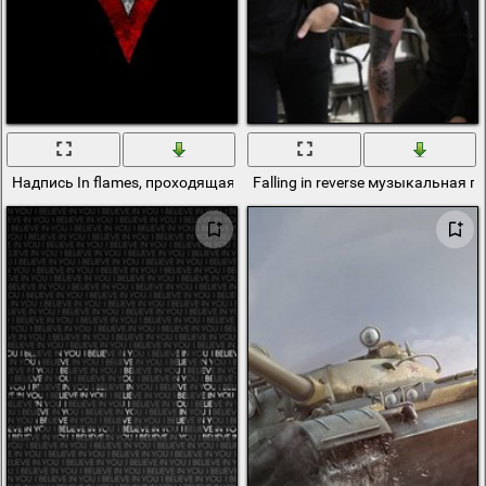
Надпись In flames, проходящая сквозь красный символ на чёрно
Falling in reverse музыкальная г