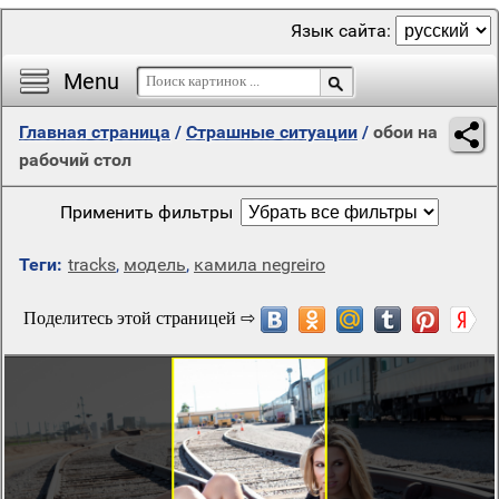
Язык сайта:
Menu
Главная страница
/
Страшные ситуации
/
обои на
рабочий стол
Применить фильтры
Теги:
tracks
,
модель
,
камила negreiro