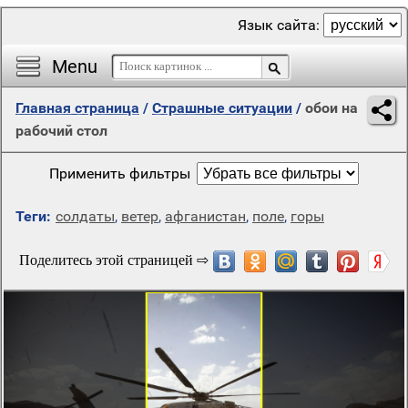
Язык сайта:
Menu
Главная страница
/
Страшные ситуации
/
обои на
рабочий стол
Применить фильтры
Теги:
солдаты
,
ветер
,
афганистан
,
поле
,
горы