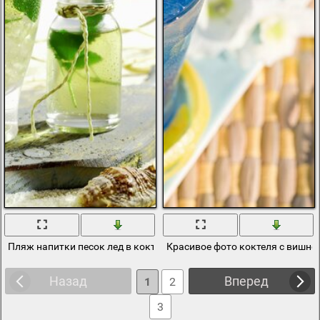
Пляж напитки песок лед в коктеле
Красивое фото коктеля с вишне
Назад
Вперед
1
2
3