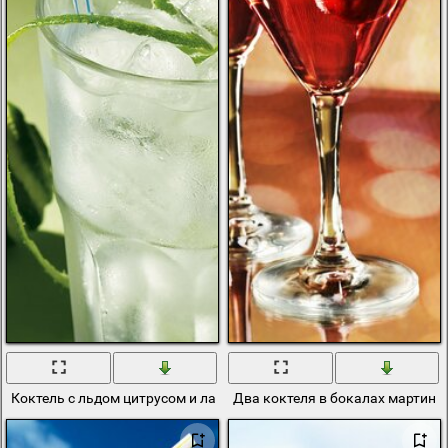
Коктель с льдом цитрусом и лаймом
Два коктеля в бокалах мартини