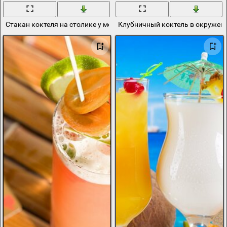
Стакан коктеля на столике у моря
Клубничный коктель в окружени