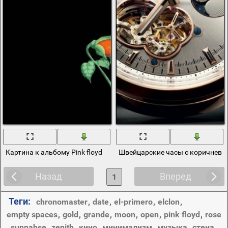
Картина к альбому Pink floyd
Швейцарские часы с коричнев
Назад
Вперед
1
Теги:
chronomaster
,
date
,
el-primero
,
elclon
,
empty spaces
,
gold
,
grande
,
moon
,
open
,
pink floyd
,
rose
,
sunpahse
,
zenith
,
кино
,
минимализм
,
музыка
,
стена
,