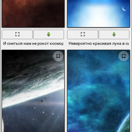
И сниться нам не рокот космодрома ни эта леденая синева
Невероятно красивая луна в си