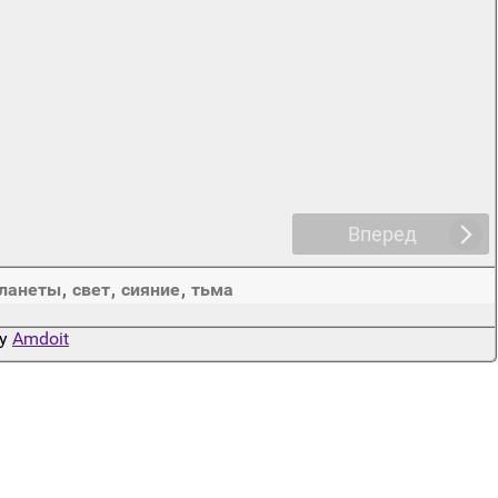
Вперед
ланеты
,
свет
,
сияние
,
тьма
by
Amdoit