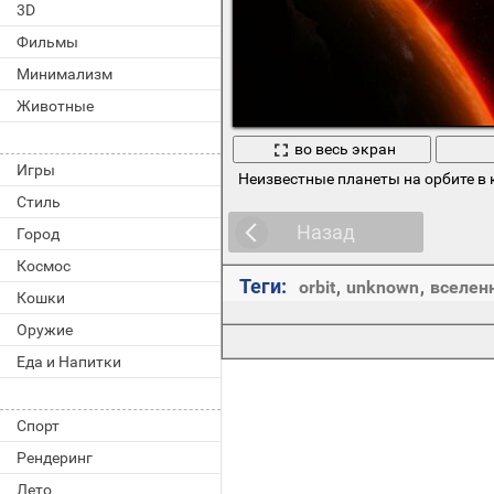
3D
Фильмы
Минимализм
Животные
во весь экран
Игры
Неизвестные планеты на орбите в 
Стиль
Назад
Город
Космос
Теги:
orbit
,
unknown
,
вселен
Кошки
Оружие
Еда и Напитки
Спорт
Рендеринг
Лето