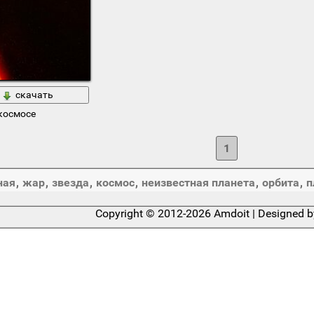
скачать
космосе
1
ная
,
жар
,
звезда
,
космос
,
неизвестная планета
,
орбита
,
п
Copyright © 2012-2026 Amdoit | Designed 