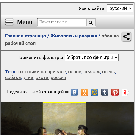
Язык сайта:
Menu
Главная страница
/
Живопись и рисунки
/
обои на
рабочий стол
Применить фильтры
Теги:
охотники на привале
,
перов
,
пейзаж
,
осень
,
собака
,
утка
,
охота
,
россия