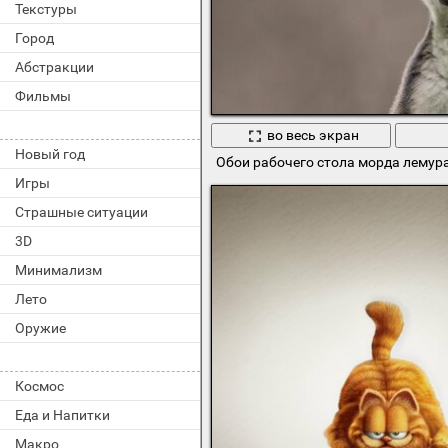
Текстуры
Город
Абстракции
Фильмы
во весь экран
Новый год
Обои рабочего стола морда лемур
Игры
Страшные ситуации
3D
Минимализм
Лето
Оружие
Космос
Еда и Напитки
Макро