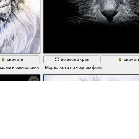
скачать
во весь экран
скачат
азами и символами
Морда кота на черном фоне