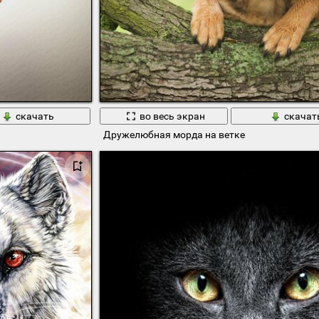
скачать
во весь экран
скачат
Дружелюбная морда на ветке