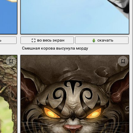
ь
во весь экран
скачать
Смешная корова высунула морду