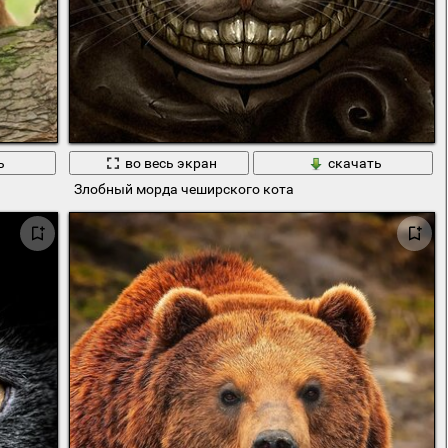
ь
во весь экран
скачать
Злобный морда чеширского кота