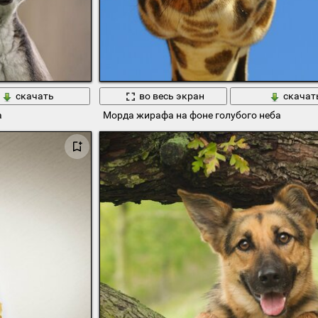
скачать
во весь экран
скачат
а
Морда жирафа на фоне голубого неба