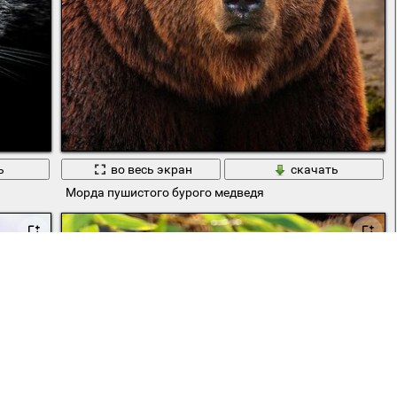
ь
во весь экран
скачать
Морда пушистого бурого медведя