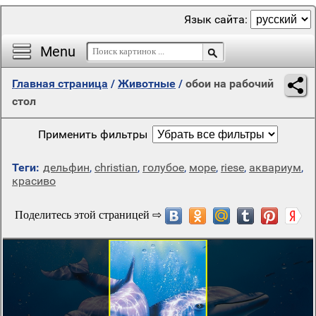
Язык сайта:
Menu
Главная страница
/
Животные
/
обои на рабочий
стол
Применить фильтры
Теги:
дельфин
,
christian
,
голубое
,
море
,
riese
,
аквариум
,
красиво