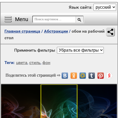
Язык сайта:
Menu
Главная страница
/
Абстракции
/
обои на рабочий
стол
Применить фильтры
Теги:
цвета
,
стиль
,
фон