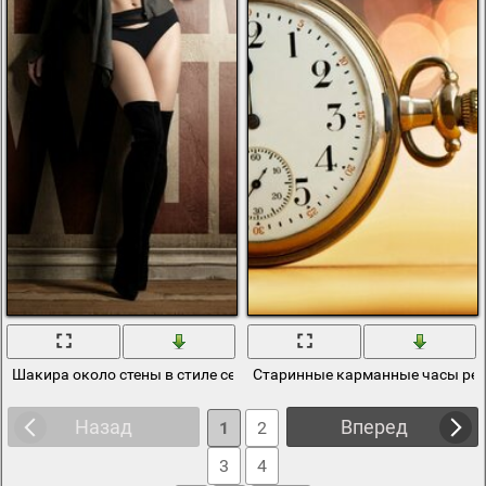
Шакира около стены в стиле секси блонд
Старинные карманные часы рет
Назад
Вперед
1
2
3
4